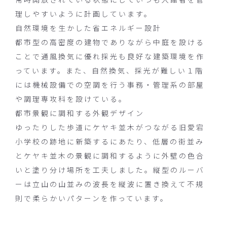
理しやすいように計画しています。
自然環境を生かした省エネルギー設計
都市型の高密度の建物でありながら中庭を設ける
ことで通風換気に優れ採光も良好な建築環境を作
っています。また、自然換気、採光が難しい１階
には機械設備での空調を行う事務・管理系の部屋
や調理専攻科を設けている。
都市景観に調和する外観デザイン
ゆったりした歩道にケヤキ並木がつながる旧愛宕
小学校の跡地に新築するにあたり、低層の街並み
とケヤキ並木の景観に調和するように外壁の色合
いと塗り分け場所を工夫しました。縦型のルーバ
ーは立山の山並みの波長を縦波に置き換えて不規
則で柔らかいパターンを作っています。